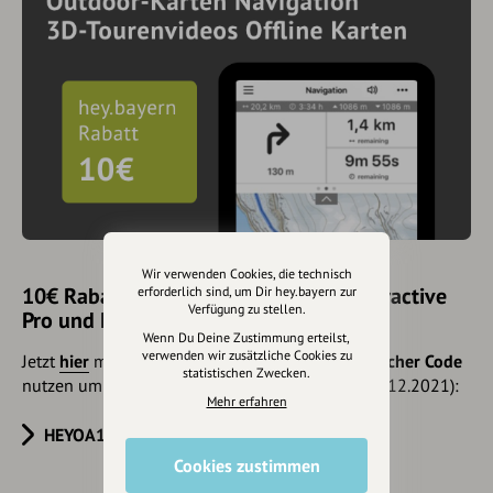
Wir verwenden Cookies, die technisch
10€ Rabatt mit hey.bayern auf Outdooractive
erforderlich sind, um Dir hey.bayern zur
Verfügung zu stellen.
Pro und Pro+ sichern
Wenn Du Deine Zustimmung erteilst,
verwenden wir zusätzliche Cookies zu
Jetzt
hier
mehr erfahren oder gleich unseren
Voucher Code
statistischen Zwecken.
nutzen um 10€ Rabatt zu erhalten (gültig bis 31.12.2021):
Mehr erfahren
HEYOA10V
Cookies zustimmen