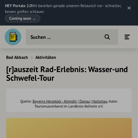
HEY Portale 2.0
Wir bereiten gerade unseren Relaunch vor - schneller,
besser, größer, schlauer.
Coming soon
→
Bad Abbach
Aktivitäten
[r]auszeit Rad-Erlebnis: Wasser-und
Schwefel-Tour
Quelle:
Bayerns Herzstück - Altmühl | Donau | Hallertau
, Autor:
Tourismusverband im Landkreis Kelheim e.V.