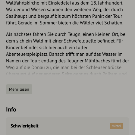
Wallfahrtskirche mit Einsiedelei aus dem 18. Jahrhundert.
Wälder und Wiesen säumen den weiteren Weg, der durch
Saalhaupt und bergauf bis zum höchsten Punkt der Tour
führt. Gerade im Sommer bieten die Wälder viel Schatten.
Als nächstes fahren Sie durch Teugn, einen kleinen Ort, bei
dem sich ein Wald mit einer Schwefelquelle befindet. Für
Kinder befindet sich hier auch ein toller
Abenteuerspielplatz. Danach trifft man auf das Wasser im
Namen der Tour: entlang des Teugner Mühlbaches führt der
Weg auf die Donau zu, die man bei der Schleusenbrücke
überquert. Auf der anderen Seite geht es durch Poikam und
in Richtung der Freizeitinsel, wo man an heißen Tagen
einen Abstecher zum Inselbad Bad Abbach, einem Naturbad
Mehr lesen
mit biologischer Reinigung, einplanen sollte.
Entlang der Donau fährt man weiter vorbei an der Schleuse
Info
Bad Abbach bis nach Matting. Hier wartet eine Besonderheit
der Tour auf Radfahrer: ohne Motor und nur mit der Kraft
der Strömung wird mit der Seilfähre auf das andere Ufer
Schwierigkeit
mittel
übergesetzt. Auf dem Donauradweg geht es, immer entlang