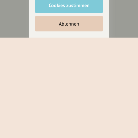
Cookies zustimmen
Inhalte vorschlagen
Ablehnen
Jetzt unterstützen
Wir können leider keine
Spendenquittung ausstellen.