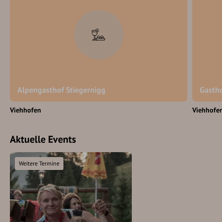
Alpengasthof Stiegernigg
Gasth
Viehhofen
Viehhofe
Aktuelle Events
Weitere Termine