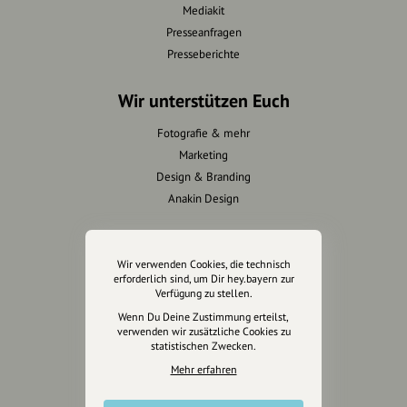
Mediakit
Presseanfragen
Presseberichte
Wir unterstützen Euch
Fotografie & mehr
Marketing
Design & Branding
Anakin Design
Wir verwenden Cookies, die technisch
Unterstütze
erforderlich sind, um Dir hey.bayern zur
unsere Plattform
Verfügung zu stellen.
Wenn Du Deine Zustimmung erteilst,
verwenden wir zusätzliche Cookies zu
hey.bayern ist ein Projekt von
statistischen Zwecken.
uns für unsere Region und
Mehr erfahren
für alle, die uns besuchen
wollen.