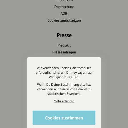
Datenschutz
AGB
Cookies zurücksetzen
Presse
Mediakit
Presseanfragen
Presseberichte
Wir verwenden Cookies, die technisch
Wir unterstützen Euch
erforderlich sind, um Dir hey.bayern zur
Verfügung zu stellen.
Fotografie & mehr
Wenn Du Deine Zustimmung erteilst,
verwenden wir zusätzliche Cookies zu
Marketing
statistischen Zwecken.
Design & Branding
Mehr erfahren
Anakin Design
Cookies zustimmen