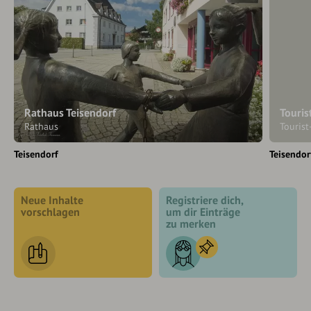
Rathaus Teisendorf
Touris
Rathaus
Tourist
Teisendorf
Teisendor
Neue Inhalte
Registriere dich,
vorschlagen
um dir Einträge
zu merken