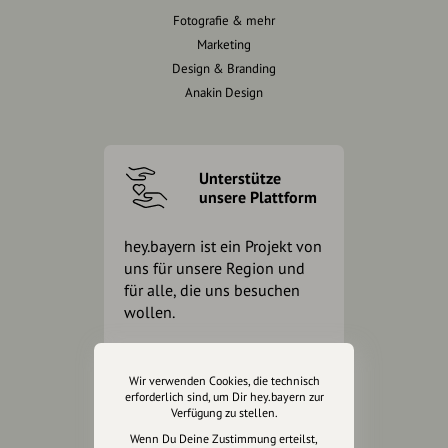
Fotografie & mehr
Marketing
Design & Branding
Anakin Design
Unterstütze
unsere Plattform
hey.bayern ist ein Projekt von
uns für unsere Region und
für alle, die uns besuchen
wollen.
Inhalte vorschlagen
Wir verwenden Cookies, die technisch
erforderlich sind, um Dir hey.bayern zur
Verfügung zu stellen.
Wenn Du Deine Zustimmung erteilst,
Jetzt unterstützen