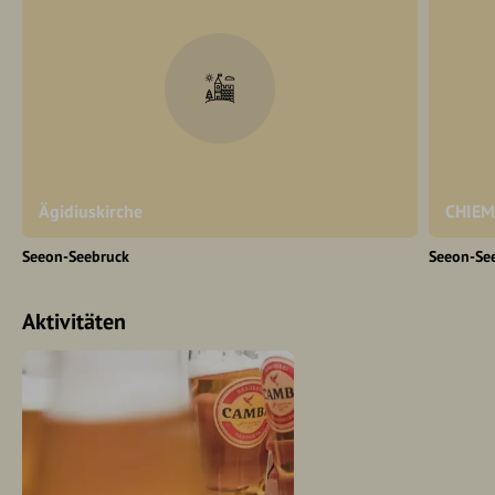
Ägidiuskirche
CHIEM
Seeon-Seebruck
Seeon-Se
Aktivitäten