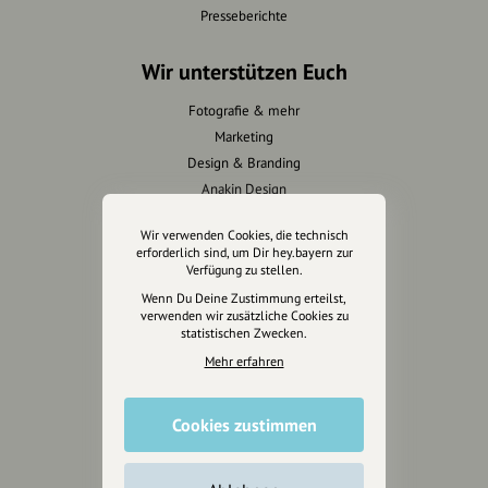
Presseberichte
Wir unterstützen Euch
Fotografie & mehr
Marketing
Design & Branding
Anakin Design
Wir verwenden Cookies, die technisch
erforderlich sind, um Dir hey.bayern zur
Verfügung zu stellen.
Unterstütze
Wenn Du Deine Zustimmung erteilst,
unsere Plattform
verwenden wir zusätzliche Cookies zu
statistischen Zwecken.
hey.bayern ist ein Projekt von
Mehr erfahren
uns für unsere Region und
für alle, die uns besuchen
Cookies zustimmen
wollen.