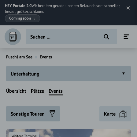
HEY Portale 2.0
Wir bereiten gerade unseren Relaunch vor - schneller,
besser, größer, schlauer.
Coming soon
→
Fuschl am See
Events
Unterhaltung
Übersicht
Plätze
Events
Sonstige Touren
Karte
Weitere Termine