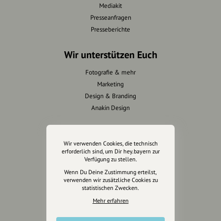
Mediakit
Presseanfragen
Presseberichte
Wir unterstützen Euch
Fotografie & mehr
Marketing
Design & Branding
Anakin Design
Wir verwenden Cookies, die technisch
Unterstütze
erforderlich sind, um Dir hey.bayern zur
unsere Plattform
Verfügung zu stellen.
Wenn Du Deine Zustimmung erteilst,
verwenden wir zusätzliche Cookies zu
hey.bayern ist ein Projekt von
statistischen Zwecken.
uns für unsere Region und
Mehr erfahren
für alle, die uns besuchen
wollen.