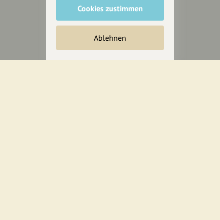
Cookies zustimmen
Inhalte vorschlagen
Ablehnen
Jetzt unterstützen
Wir können leider keine
Spendenquittung ausstellen.