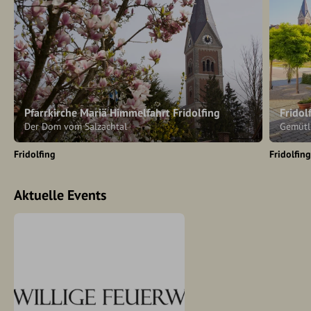
Pfarrkirche Mariä Himmelfahrt Fridolfing
Fridol
Der Dom vom Salzachtal
Gemütl
Fridolfing
Fridolfin
Aktuelle Events