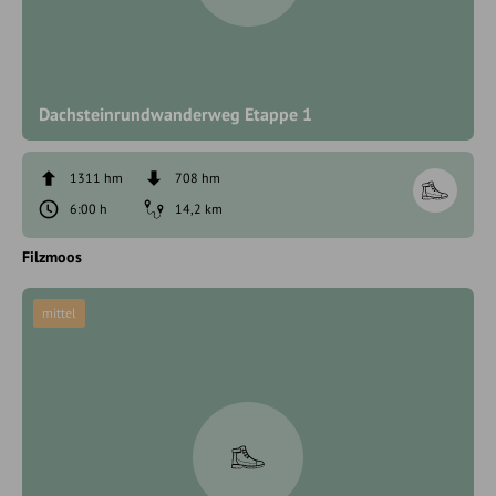
Dachsteinrundwanderweg Etappe 1
1311 hm
708 hm
6:00 h
14,2 km
Filzmoos
mittel