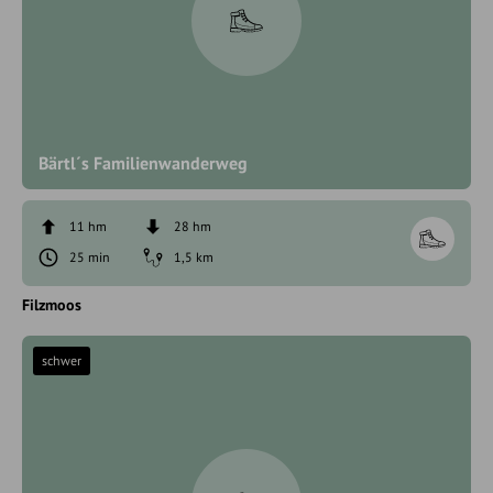
Bärtl´s Familienwanderweg
11 hm
28 hm
25 min
1,5 km
Filzmoos
schwer