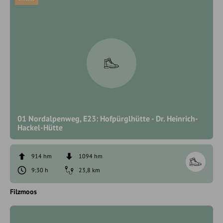
01 Nordalpenweg, E23: Hofpürglhütte - Dr. Heinrich-
Hackel-Hütte
914 hm
1094 hm
9:30 h
23,8 km
Filzmoos