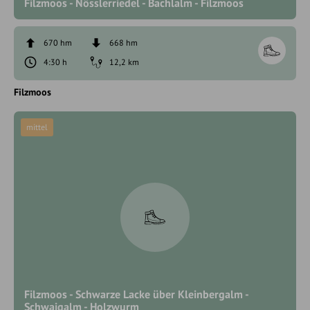
Filzmoos - Nösslerriedel - Bachlalm - Filzmoos
670 hm
668 hm
4:30 h
12,2 km
Filzmoos
mittel
Filzmoos - Schwarze Lacke über Kleinbergalm -
Schwaigalm - Holzwurm