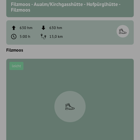
Filzmoos - Aualm/Kirchgasshütte - Hofpürglhütte -
Filzmoos
630 hm
630 hm
5:00 h
13,0 km
Filzmoos
leicht