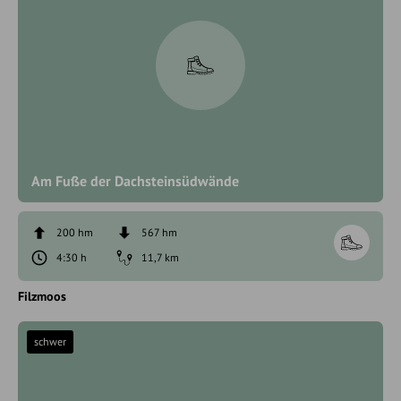
Am Fuße der Dachsteinsüdwände
200 hm
567 hm
4:30 h
11,7 km
Filzmoos
schwer