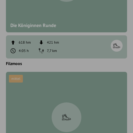
Die Königinnen Runde
618 hm
421 hm
4:05 h
7,7 km
Filzmoos
mittel