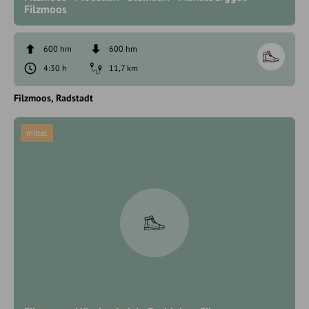
Filzmoos
600 hm
600 hm
4:30 h
11,7 km
Filzmoos
Radstadt
mittel