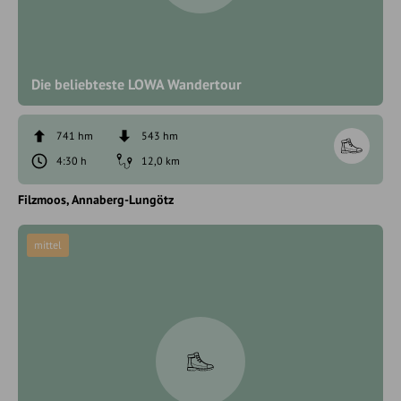
Die beliebteste LOWA Wandertour
741 hm
543 hm
4:30 h
12,0 km
Filzmoos
Annaberg-Lungötz
mittel