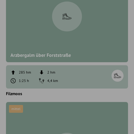
Arzbergalm über Forststraße
285 hm
2 hm
1:25 h
4,4 km
Filzmoos
mittel