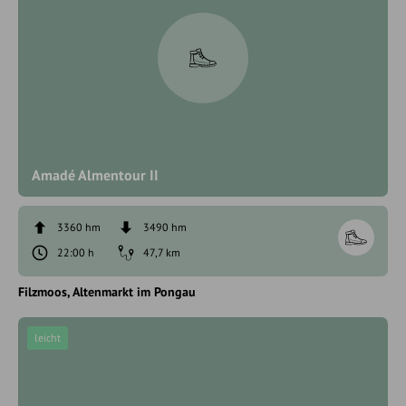
Amadé Almentour II
3360 hm
3490 hm
22:00 h
47,7 km
Filzmoos
Altenmarkt im Pongau
leicht