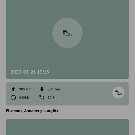
2023-02-26 13:13
989 hm
991 hm
4:54 h
11,3 km
Filzmoos
Annaberg-Lungötz