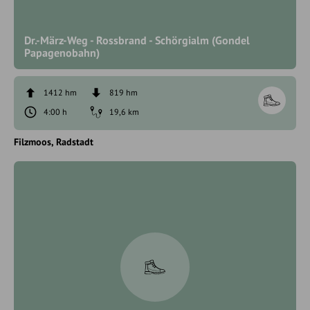
Dr.-März-Weg - Rossbrand - Schörgialm (Gondel
Papagenobahn)
1412 hm
819 hm
4:00 h
19,6 km
Filzmoos
Radstadt