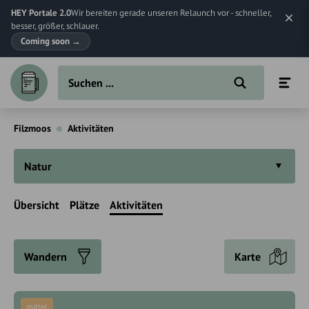
HEY Portale 2.0
Wir bereiten gerade unseren Relaunch vor - schneller,
besser, größer, schlauer.
Coming soon
→
Filzmoos
Aktivitäten
Natur
Übersicht
Plätze
Aktivitäten
Wandern
Karte
mittel