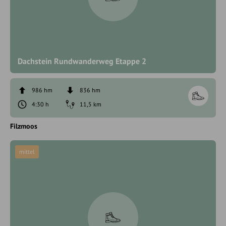
Dachstein Rundwanderweg Etappe 2
986 hm
836 hm
4:30 h
11,5 km
Filzmoos
mittel