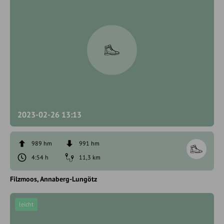
2023-02-26 13:13
989 hm
991 hm
4:54 h
11,3 km
Filzmoos
Annaberg-Lungötz
leicht