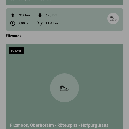
703 hm
390 hm
3:00 h
11,4 km
Filzmoos
schwer
Filzmoos, Oberhofalm - Rötelspitz - Hofpürglhaus