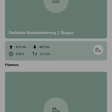
Dachstein Rundwanderweg 2. Etappe
876 hm
887 hm
6:00 h
13,7 km
Filzmoos