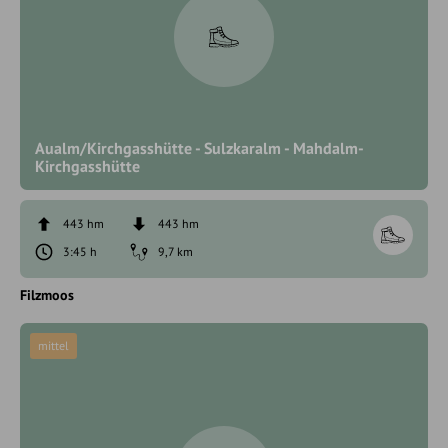
Aualm/Kirchgasshütte - Sulzkaralm - Mahdalm-
Kirchgasshütte
443 hm
443 hm
3:45 h
9,7 km
Filzmoos
mittel