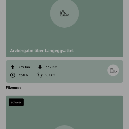
Arzbergalm über Langeggsattel
329 hm
332 hm
2:58 h
9,7 km
Filzmoos
schwer