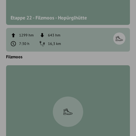
Etappe 22 - Filzmoos - Hopürglhütte
1299 hm
643 hm
7:30 h
16,3 km
Filzmoos