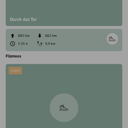
Durch das Tor
883 hm
882 hm
5:35 h
9,9 km
Filzmoos
mittel