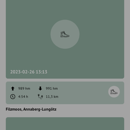
2023-02-26 13:13
989 hm
991 hm
4:54 h
11,3 km
Filzmoos
Annaberg-Lungötz