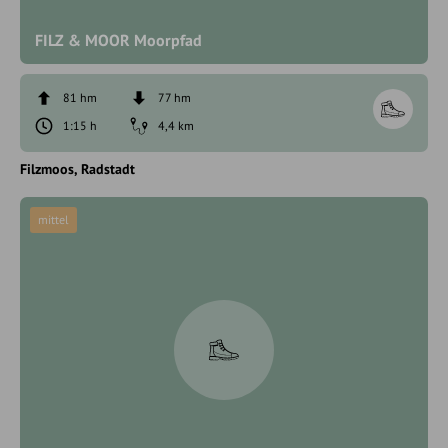
FILZ & MOOR Moorpfad
81 hm
77 hm
1:15 h
4,4 km
Filzmoos
Radstadt
mittel