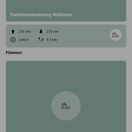
Familienwanderweg Hofalmen
235 hm
235 hm
2:40 h
9,7 km
Filzmoos