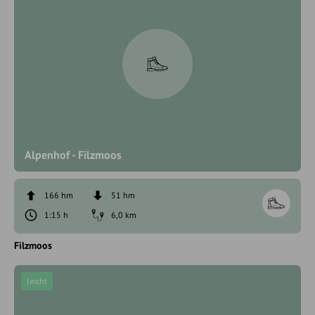
Alpenhof - Filzmoos
166 hm
51 hm
1:15 h
6,0 km
Filzmoos
leicht