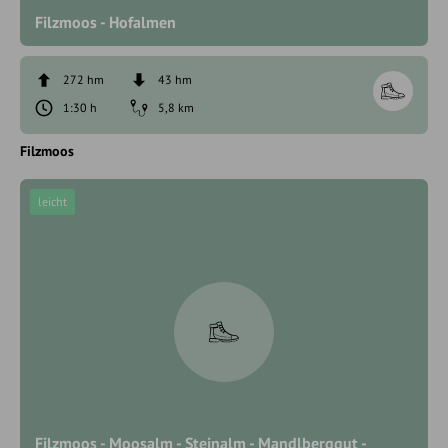
Filzmoos - Hofalmen
272 hm
43 hm
1:30 h
5,8 km
Filzmoos
leicht
Filzmoos - Moosalm - Steinalm - Mandlberggut -