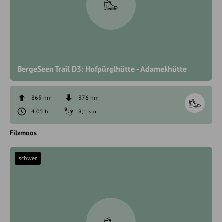
BergeSeen Trail D3: Hofpürglhütte - Adamekhütte
865 hm
376 hm
4:05 h
8,1 km
Filzmoos
schwer