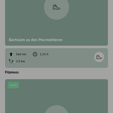
Bachlalm zu den Murmeltieren
366 hm
1:15 h
2,9 km
Filzmoos
leicht