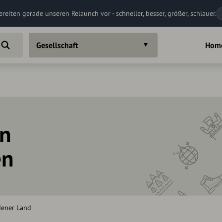
ereiten gerade unseren Relaunch vor - schneller, besser, größer, schlauer.
Gesellschaft
Hom
in
en
dener Land