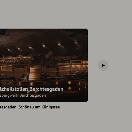
lzheilstollen Berchtesgaden
Antonio Meza
lzbergwerk Berchtesgaden
htesgaden
Schönau am Königssee
Berchtesgaden