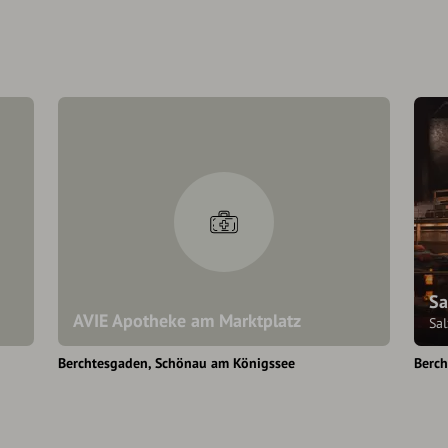
Sa
AVIE Apotheke am Marktplatz
Sa
Berchtesgaden
Schönau am Königssee
Berc