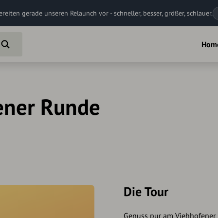
ereiten gerade unseren Relaunch vor - schneller, besser, größer, schlauer.
Hom
ener Runde
Die Tour
Genuss pur am Viehhofener