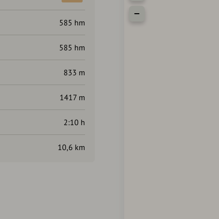
585 hm
585 hm
833 m
1417 m
2:10 h
10,6 km