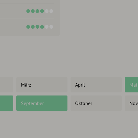
März
April
Mai
September
Oktober
Nov