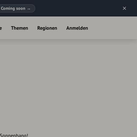
Coming soon
→
e
Themen
Regionen
Anmelden
 Sonnenhang!