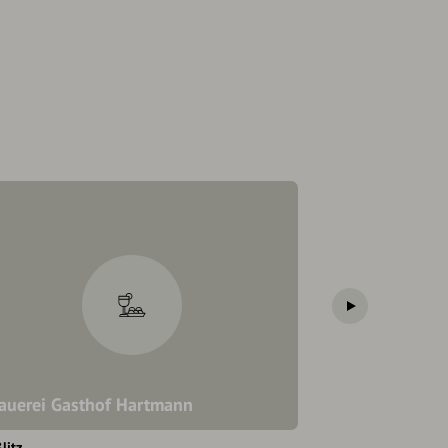
auerei Gasthof Hartmann
Brauerei Knob
litz
Litzendorf