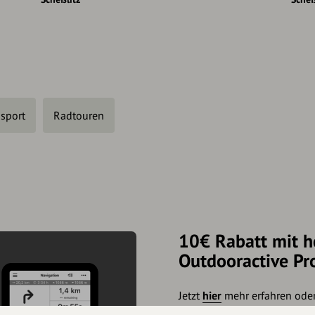
sport
Radtouren
10€ Rabatt mit h
Outdooractive Pr
Jetzt
hier
mehr erfahren ode
10€ Rabatt zu erhalten (gült