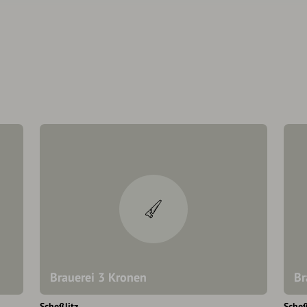
Brauerei 3 Kronen
Br
Scheßlitz
Scheß