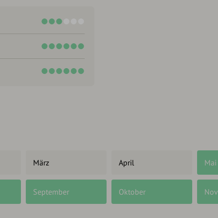
März
April
Mai
September
Oktober
Nov