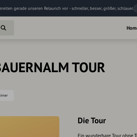
ereiten gerade unseren Relaunch vor - schneller, besser, größer, schlauer.
Hom
BAUERNALM TOUR
irner
Die Tour
Ein wunderbare Tour ohne Tr