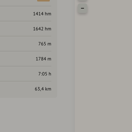
1414 hm
1642 hm
765 m
1784 m
7:05 h
63,4 km