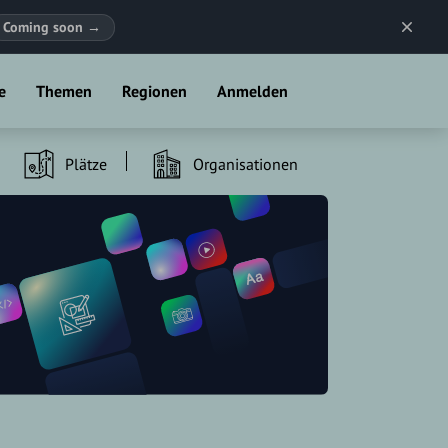
Coming soon
→
e
Themen
Regionen
Anmelden
Plätze
Organisationen