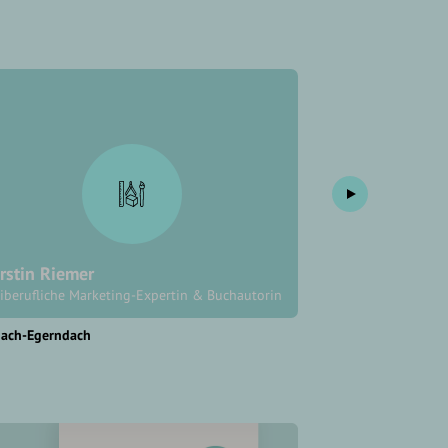
rstin Riemer
klartext. Pres
eiberufliche Marketing-Expertin & Buchautorin
Freier Journalist,
dach-Egerndach
Bergen
Traunstein