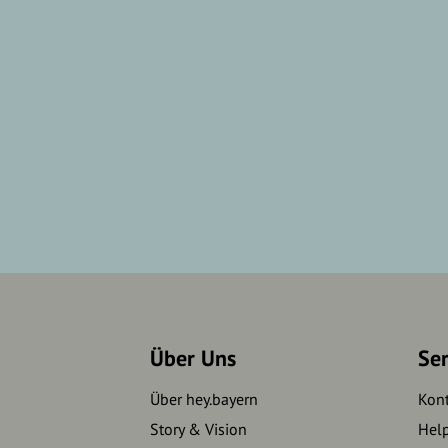
Über Uns
Se
Über hey.bayern
Kon
Story & Vision
Hel