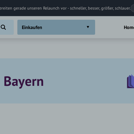
ereiten gerade unseren Relaunch vor - schneller, besser, größer, schlauer.
Einkaufen
Hom
n Bayern