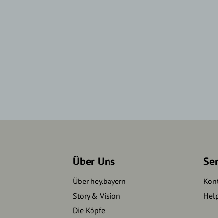
Über Uns
Se
Über hey.bayern
Kon
Story & Vision
Hel
Die Köpfe