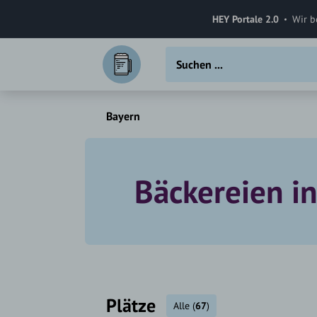
HEY Portale 2.0
Wir b
Bayern
Bäckereien i
Plätze
Alle
(
67
)