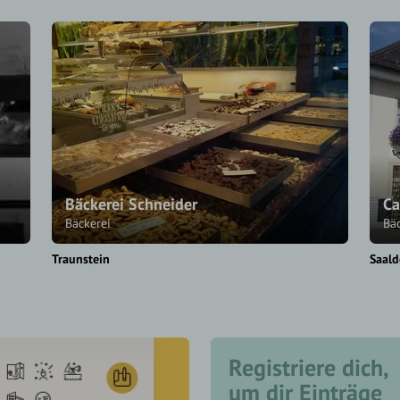
Bäckerei Schneider
Ca
Bäckerei
Bä
Traunstein
Saald
Registriere dich,
um dir Einträge