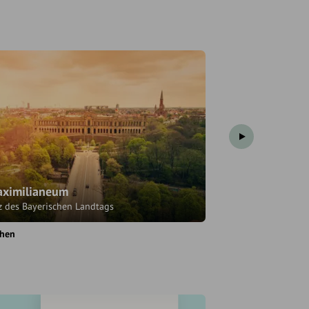
ximilianeum
"Schöne Aussi
tz des Bayerischen Landtags
hen
Wasserburg am Inn