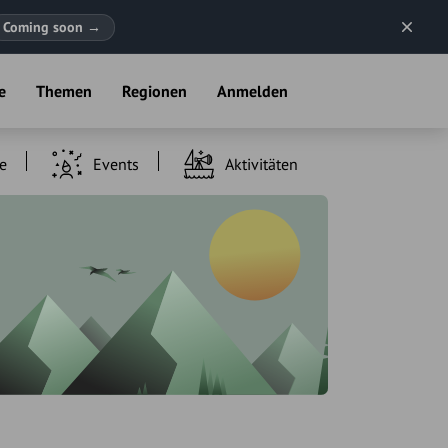
Coming soon
→
e
Themen
Regionen
Anmelden
e
Events
Aktivitäten