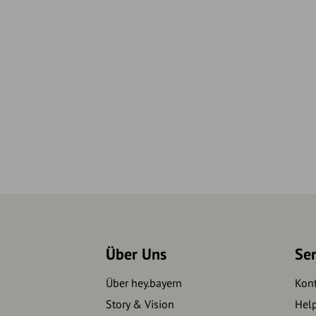
Über Uns
Se
Über hey.bayern
Kon
Story & Vision
Hel