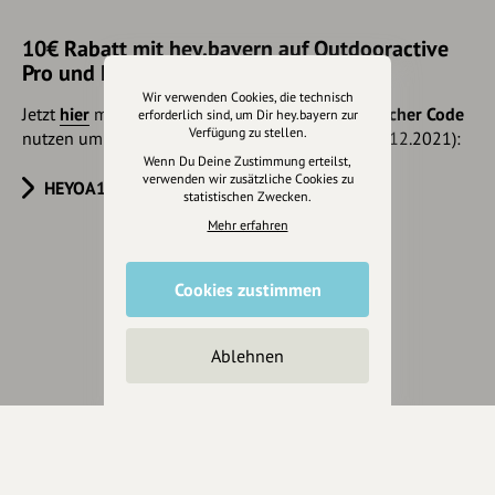
10€ Rabatt mit hey.bayern auf Outdooractive
Pro und Pro+ sichern
Wir verwenden Cookies, die technisch
Jetzt
hier
mehr erfahren oder gleich unseren
Voucher Code
erforderlich sind, um Dir hey.bayern zur
Verfügung zu stellen.
nutzen um 10€ Rabatt zu erhalten (gültig bis 31.12.2021):
Wenn Du Deine Zustimmung erteilst,
verwenden wir zusätzliche Cookies zu
HEYOA10V
statistischen Zwecken.
Mehr erfahren
Eintrag teilen
Cookies zustimmen
Ablehnen
Änderungen vorschlagen
Inhaberschaft beantragen