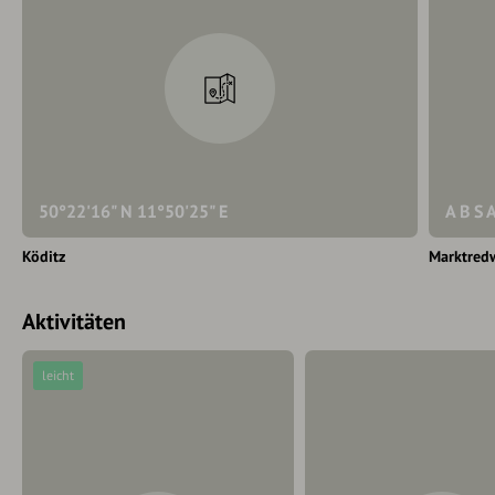
50°22'16" N 11°50'25" E
A B S
Köditz
Marktred
Aktivitäten
leicht