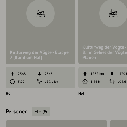
Kulturweg der Vögte -
Kulturweg der Vögte - Etappe
8: Im Gebiet der Vögt
7 (Rund um Hof)
Plauen
2368 hm
2368 hm
1232 hm
1370
3:02 h
197,1 km
1:36 h
103,6
Hof
Hof
Personen
Alle
(
9
)