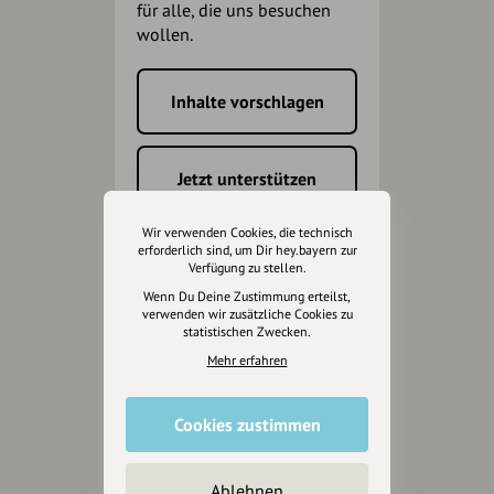
für alle, die uns besuchen
wollen.
Inhalte vorschlagen
Jetzt unterstützen
Wir verwenden Cookies, die technisch
Wir können leider keine
erforderlich sind, um Dir hey.bayern zur
Spendenquittung ausstellen.
Verfügung zu stellen.
Wenn Du Deine Zustimmung erteilst,
verwenden wir zusätzliche Cookies zu
statistischen Zwecken.
Mehr erfahren
Cookies zustimmen
Ablehnen