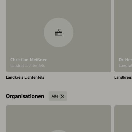
Christian Meißner
Dr. H
Landrat Lichtenfels
Landra
Landkreis Lichtenfels
Landkrei
Organisationen
Alle
(
5
)