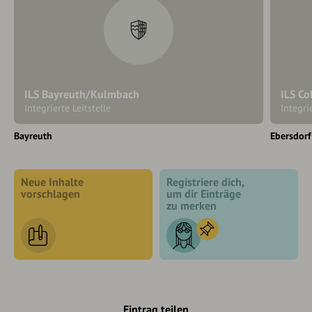
ILS Bayreuth/Kulmbach
ILS C
Integrierte Leitstelle
Integri
Bayreuth
Ebersdorf
Neue Inhalte
Registriere dich,
vorschlagen
um dir Einträge
zu merken
Eintrag teilen