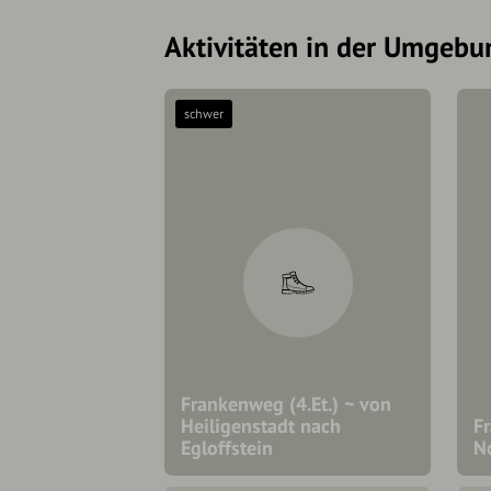
Aktivitäten in der Umgebu
schwer
Frankenweg (4.Et.) ~ von
Heiligenstadt nach
F
Egloffstein
N