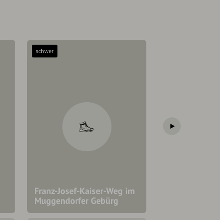
schwer
mittel
Franz-Josefs N
Ostrunde ~ vo
Muggendorf ü
Franz-Josef-Kaiser-Weg im
Burggaillenre
Muggendorfer Gebürg
Neideck