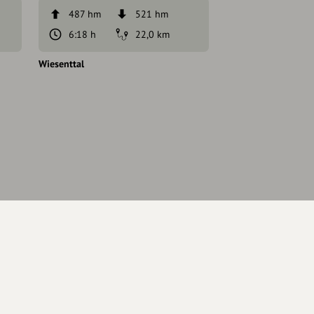
487 hm
521 hm
237 hm
6:18 h
22,0 km
4:06 h
Wiesenttal
Wiesenttal
Eintrag teilen