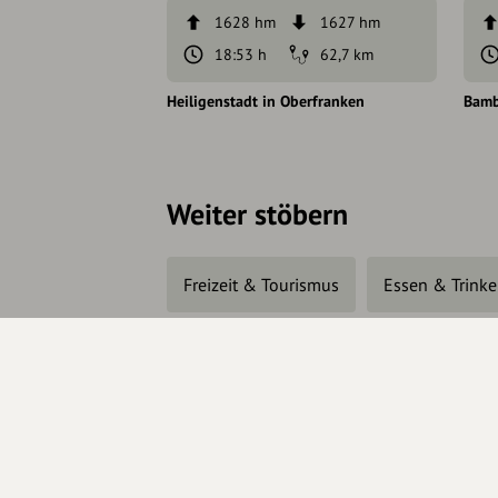
1628 hm
1627 hm
18:53 h
62,7 km
Heiligenstadt in Oberfranken
Bamb
Weiter stöbern
Freizeit & Tourismus
Essen & Trink
Änderungen vorschlagen
In