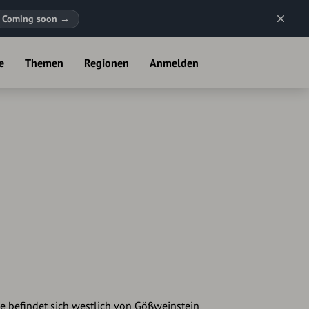
Coming soon
→
e
Themen
Regionen
Anmelden
e befindet sich westlich von Gößweinstein