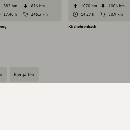
882 hm
876 hm
1070 hm
1006 hm
17:40 h
246,3 km
14:27 h
50,9 km
erg
Kirchehrenbach
en
Biergärten
haberschaft beantragen