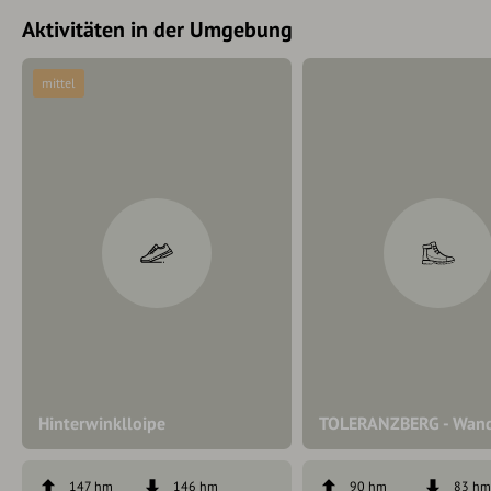
Aktivitäten in der Umgebung
mittel
Hinterwinklloipe
TOLERANZBERG - Wand
147 hm
146 hm
90 hm
83 h