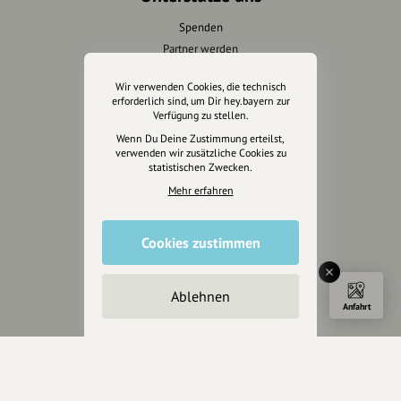
Spenden
Partner werden
Crowdfunding
Wir verwenden Cookies, die technisch
Förderungen
erforderlich sind, um Dir hey.bayern zur
Werbemöglichkeiten
Verfügung zu stellen.
Wenn Du Deine Zustimmung erteilst,
verwenden wir zusätzliche Cookies zu
Rechtliches
statistischen Zwecken.
Mehr erfahren
Impressum
Datenschutz
AGB
Cookies zustimmen
Cookies zurücksetzen
Ablehnen
Presse
Anfahrt
Mediakit
Presseanfragen
Presseberichte