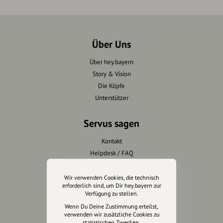
Über Uns
Über hey.bayern
Story & Vision
Die Köpfe
Unterstützer
Servus sagen
Kontakt
Helpdesk / FAQ
Unterstütze uns
Wir verwenden Cookies, die technisch
erforderlich sind, um Dir hey.bayern zur
Verfügung zu stellen.
Spenden
Wenn Du Deine Zustimmung erteilst,
Partner werden
verwenden wir zusätzliche Cookies zu
Crowdfunding
statistischen Zwecken.