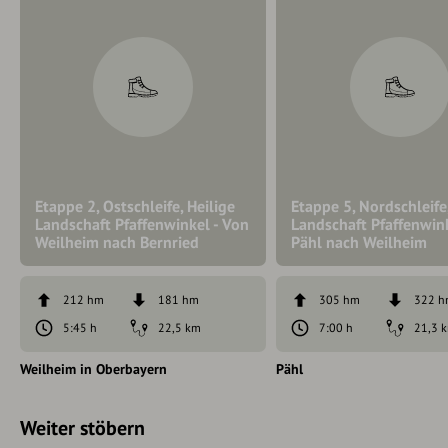
Etappe 2, Ostschleife, Heilige
Etappe 5, Nordschleife,
Landschaft Pfaffenwinkel - Von
Landschaft Pfaffenwin
Weilheim nach Bernried
Pähl nach Weilheim
212 hm
181 hm
305 hm
322 
5:45 h
22,5 km
7:00 h
21,3 
Weilheim in Oberbayern
Pähl
Weiter stöbern