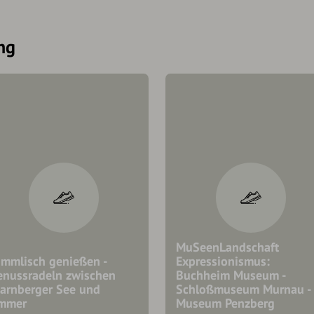
ng
MuSeenLandschaft
immlisch genießen -
Expressionismus:
enussradeln zwischen
Buchheim Museum -
tarnberger See und
Schloßmuseum Murnau -
mmer
Museum Penzberg