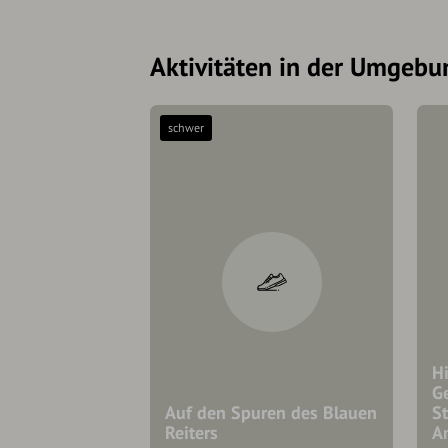
Aktivitäten in der Umgebu
schwer
H
G
Auf den Spuren des Blauen
S
Reiters
A