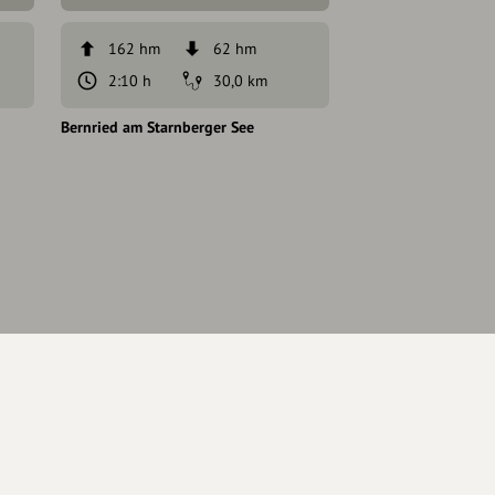
162 hm
62 hm
203 hm
2:10 h
30,0 km
6:00 h
Bernried am Starnberger See
Penzberg
Eintrag teilen