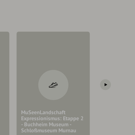
MuSeenLandschaft
MuSeenLandsc
Expressionismus: Etappe 2
Expressionism
- Buchheim Museum -
- Museum Penz
Schloßmuseum Murnau
Lenbachhaus