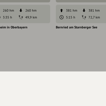
260 hm
260 hm
381 hm
381 hm
3:35 h
49,9 km
5:15 h
72,7 km
heim in Oberbayern
Bernried am Starnberger See
haberschaft beantragen