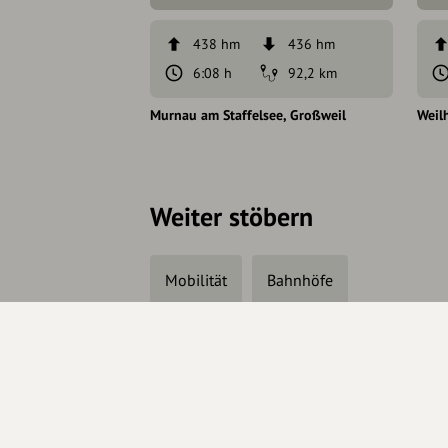
438 hm
436 hm
6:08 h
92,2 km
Murnau am Staffelsee
Großweil
Weil
Weiter stöbern
Mobilität
Bahnhöfe
Änderungen vorschlagen
In