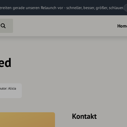
ereiten gerade unseren Relaunch vor - schneller, besser, größer, schlauer.
Hom
ed
Autor: Alicia
Kontakt