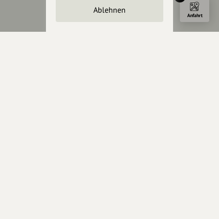
AGB
Ablehnen
Cookies zurücksetzen
Anfahrt
Presse
Mediakit
Presseanfragen
Presseberichte
Wir unterstützen Euch
Fotografie & mehr
Marketing
Design & Branding
Anakin Design
Unterstütze
unsere Plattform