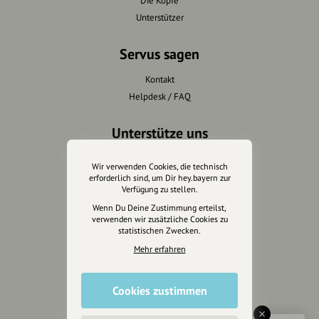
Die Köpfe
Unterstützer
Servus sagen
Kontakt
Helpdesk / FAQ
Unterstütze uns
Spenden
Wir verwenden Cookies, die technisch
Partner werden
erforderlich sind, um Dir hey.bayern zur
Verfügung zu stellen.
Crowdfunding
Wenn Du Deine Zustimmung erteilst,
Förderungen
verwenden wir zusätzliche Cookies zu
Werbemöglichkeiten
statistischen Zwecken.
Mehr erfahren
Rechtliches
Impressum
Cookies zustimmen
Datenschutz