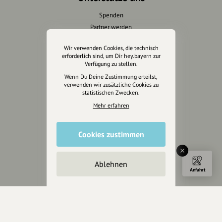
Spenden
Partner werden
Crowdfunding
Wir verwenden Cookies, die technisch
Förderungen
erforderlich sind, um Dir hey.bayern zur
Werbemöglichkeiten
Verfügung zu stellen.
Wenn Du Deine Zustimmung erteilst,
verwenden wir zusätzliche Cookies zu
Rechtliches
statistischen Zwecken.
Mehr erfahren
Impressum
Datenschutz
AGB
Cookies zustimmen
Cookies zurücksetzen
Ablehnen
Presse
Anfahrt
Mediakit
Presseanfragen
Presseberichte